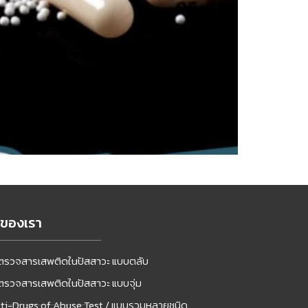
าของเรา
ตรวจสารเสพติดในปัสสาวะ แบบตลับ
ตรวจสารเสพติดในปัสสาวะ แบบจุ่ม
ti-Drugs of Abuse Test / แบบรวมหลายชนิด