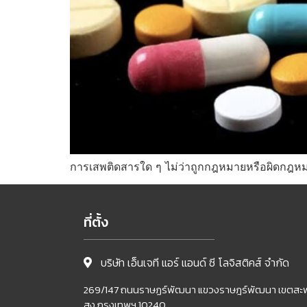
การเสพติดสารใด ๆ ไม่ว่าถูกกฎหมายหรือผิดกฎห
ที่ตั้ง
บริษัท เอ็นเจที แอร์ แอนด์ ซี โลจิสติคส์ จำกัด
269/147 ถนนราษฏร์พัฒนา แขวงราษฎร์พัฒนา เขตสะ
สูง กรุงเทพฯ 10240