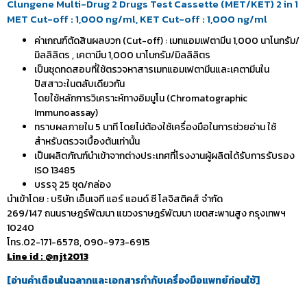
Clungene Multi-Drug 2 Drugs Test Cassette (MET/KET) 2 in 1
MET Cut-off : 1,000 ng/ml, KET Cut-off : 1,000 ng/ml
ค่าเกณฑ์ตัดสินผลบวก (Cut-off) : เมทแอมเฟตามีน 1,000 นาโนกรัม/
มิลลิลิตร , เคตามีน 1,000 นาโนกรัม/มิลลิลิตร
เป็นชุดทดสอบที่ใช้ตรวจหาสารเมทแอมเฟตามีนและเคตามีนใน
ปัสสาวะในตลับเดียวกัน
โดยใช้หลักการวิเคราะห์ทางอิมมูโน (Chromatographic
Immunoassay)
ทราบผลภายใน 5 นาที โดยไม่ต้องใช้เครื่องมือในการช่วยอ่าน ใช้
สำหรับตรวจเบื้องต้นเท่านั้น
เป็นผลิตภัณฑ์นำเข้าจากต่างประเทศที่โรงงานผู้ผลิตได้รับการรับรอง
ISO 13485
บรรจุ 25 ชุด/กล่อง
นำเข้าโดย : บริษัท เอ็นเจที แอร์ แอนด์ ซี โลจิสติคส์ จำกัด
269/147 ถนนราษฎร์พัฒนา แขวงราษฎร์พัฒนา เขตสะพานสูง กรุงเทพฯ
10240
โทร.02-171-6578, 090-973-6915
Line id : @njt2013
[
อ่านคำเตือนในฉลากและเอกสารกำกับเครื่องมือแพทย์ก่อนใช้
]