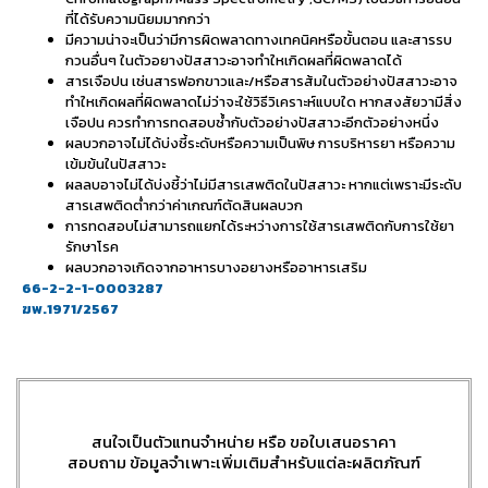
ที่ได้รับความนิยมมากกว่า
มีความน่าจะเป็นว่ามีการผิดพลาดทางเทคนิคหรือขั้นตอน และสารรบ
กวนอื่นๆ ในตัวอยางปัสสาวะอาจทําใหเกิดผลที่ผิดพลาดได้
สารเจือปน เช่นสารฟอกขาวและ/หรือสารส้มในตัวอย่างปัสสาวะอาจ
ทําใหเกิดผลที่ผิดพลาดไม่ว่าจะใช้วิธีวิเคราะห์แบบใด หากสงสัยวามีสิ่ง
เจือปน ควรทําการทดสอบซ้ำกับตัวอย่างปัสสาวะอีกตัวอย่างหนึ่ง
ผลบวกอาจไม่ได้บ่งชี้ระดับหรือความเป็นพิษ การบริหารยา หรือความ
เข้มข้นในปัสสาวะ
ผลลบอาจไม่ได้บ่งชี้ว่าไม่มีสารเสพติดในปัสสาวะ หากแต่เพราะมีระดับ
สารเสพติดต่ำกว่าค่าเกณฑ์ตัดสินผลบวก
การทดสอบไม่สามารถแยกได้ระหว่างการใช้สารเสพติดกับการใช้ยา
รักษาโรค
ผลบวกอาจเกิดจากอาหารบางอยางหรืออาหารเสริม
66-2-2-1-0003287
ฆพ.1971/2567
สนใจเป็นตัวแทนจำหน่าย หรือ ขอใบเสนอราคา
สอบถาม ข้อมูลจำเพาะเพิ่มเติมสำหรับแต่ละผลิตภัณฑ์