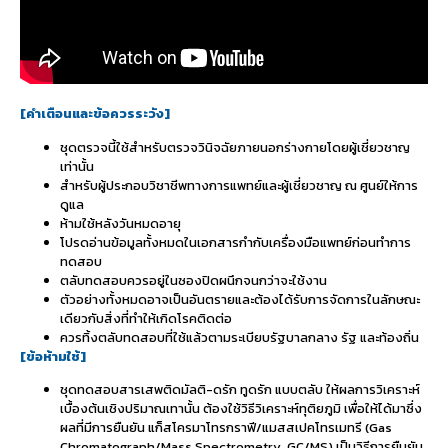
[
คำเตือนและข้อควรระวัง
]
ชุดตรวจนี้ใช้สำหรับตรวจวินิจฉัยภายนอกร่างกายโดยผู้เชี่ยวชาญ
เท่านั้น
สำหรับผู้ประกอบวิชาชีพทางการแพทย์และผู้เชี่ยวชาญ ณ ศูนย์ให้การ
ดูแล
ห้ามใช้หลังวันหมดอายุ
โปรดอ่านข้อมูลทั้งหมดในเอกสารกำกับเครื่องมือแพทย์ก่อนทำการ
ทดสอบ
ตลับทดสอบควรอยู่ในซองปิดผนึกจนกว่าจะใช้งาน
ตัวอย่างทั้งหมดอาจเป็นอันตรายและต้องได้รับการจัดการในลักษณะ
เดียวกับสิ่งที่ทำให้เกิดโรคติดต่อ
ควรทิ้งตลับทดสอบที่ใช้แล้วตามระเบียบรัฐบาลกลาง รัฐ และท้องถิ่น
[
ข้อห้ามใช้
]
ชุดทดสอบสารเสพติดมัลติ-ดรัก ทูดรัก แบบตลับ ให้ผลการวิเคราะห์
เบื้องต้นเชิงปริมาณเทานั้น ต้องใช้วิธีวิเคราะห์ทุติยภูมิ เพื่อให้ได้มาซึ่ง
ผลที่มีการยืนยัน แก็สโครมาโทรกราฟี/แมสสเปคโทรเมทรี (Gas
Chromatograph/Mass Spectrometry ,GC/MS) เป็นวิธีการยืนยัน