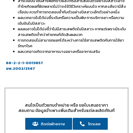
สารเจือปน เช่นสารฟอกขาวและ/หรือสารส้มในตัวอย่างปัสสาวะอาจ
ทําใหเกิดผลที่ผิดพลาดไม่ว่าจะใช้วิธีวิเคราะห์แบบใด หากสงสัยวามีสิ่ง
เจือปน ควรทําการทดสอบซ้ำกับตัวอย่างปัสสาวะอีกตัวอย่างหนึ่ง
ผลบวกอาจไม่ได้บ่งชี้ระดับหรือความเป็นพิษ การบริหารยา หรือความ
เข้มข้นในปัสสาวะ
ผลลบอาจไม่ได้บ่งชี้ว่าไม่มีสารเสพติดในปัสสาวะ หากแต่เพราะมีระดับ
สารเสพติดต่ำกว่าค่าเกณฑ์ตัดสินผลบวก
การทดสอบไม่สามารถแยกได้ระหว่างการใช้สารเสพติดกับการใช้ยา
รักษาโรค
ผลบวกอาจเกิดจากอาหารบางอยางหรืออาหารเสริม
66-2-2-1-0013857
ฆพ.2002/2567
สนใจเป็นตัวแทนจำหน่าย หรือ ขอใบเสนอราคา
สอบถาม ข้อมูลจำเพาะเพิ่มเติมสำหรับแต่ละผลิตภัณฑ์
ติดต่อฝ่ายขาย
โทรเลย