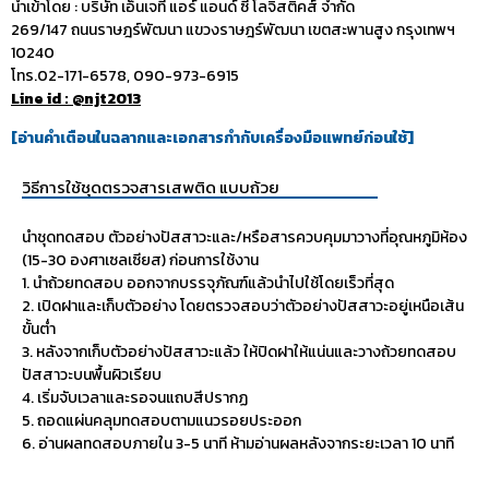
นำเข้าโดย : บริษัท เอ็นเจที แอร์ แอนด์ ซี โลจิสติคส์ จำกัด
269/147 ถนนราษฎร์พัฒนา แขวงราษฎร์พัฒนา เขตสะพานสูง กรุงเทพฯ
10240
โทร.02-171-6578, 090-973-6915
Line id : @njt2013
[
อ่านคำเตือนในฉลากและเอกสารกำกับเครื่องมือแพทย์ก่อนใช้
]
วิธีการใช้ชุดตรวจสารเสพติด แบบถ้วย
นำชุดทดสอบ ตัวอย่างปัสสาวะและ/หรือสารควบคุมมาวางที่อุณหภูมิห้อง
(15-30 องศาเซลเซียส) ก่อนการใช้งาน
1. นำถ้วยทดสอบ ออกจากบรรจุภัณฑ์แล้วนำไปใช้โดยเร็วที่สุด
2. เปิดฝาและเก็บตัวอย่าง โดยตรวจสอบว่าตัวอย่างปัสสาวะอยู่เหนือเส้น
ขั้นต่ำ
3. หลังจากเก็บตัวอย่างปัสสาวะแล้ว ให้ปิดฝาให้แน่นและวางถ้วยทดสอบ
ปัสสาวะบนพื้นผิวเรียบ
4. เริ่มจับเวลาและรอจนแถบสีปรากฏ
5. ถอดแผ่นคลุมทดสอบตามแนวรอยประออก
6. อ่านผลทดสอบภายใน 3-5 นาที ห้ามอ่านผลหลังจากระยะเวลา 10 นาที