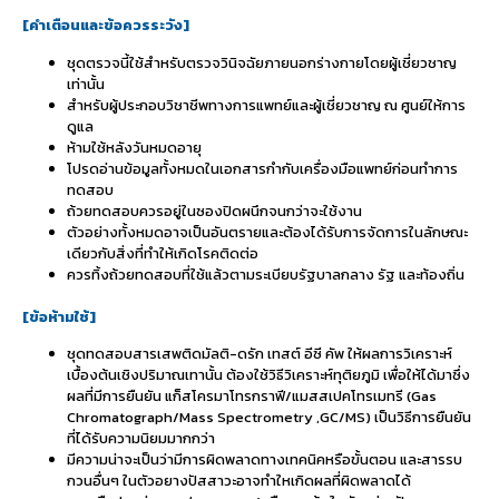
[
คำเตือนและข้อควรระวัง
]
ชุดตรวจนี้ใช้สำหรับตรวจวินิจฉัยภายนอกร่างกายโดยผู้เชี่ยวชาญ
เท่านั้น
สำหรับผู้ประกอบวิชาชีพทางการแพทย์และผู้เชี่ยวชาญ ณ ศูนย์ให้การ
ดูแล
ห้ามใช้หลังวันหมดอายุ
โปรดอ่านข้อมูลทั้งหมดในเอกสารกำกับเครื่องมือแพทย์ก่อนทำการ
ทดสอบ
ถ้วยทดสอบควรอยู่ในซองปิดผนึกจนกว่าจะใช้งาน
ตัวอย่างทั้งหมดอาจเป็นอันตรายและต้องได้รับการจัดการในลักษณะ
เดียวกับสิ่งที่ทำให้เกิดโรคติดต่อ
ควรทิ้งถ้วยทดสอบที่ใช้แล้วตามระเบียบรัฐบาลกลาง รัฐ และท้องถิ่น
[
ข้อห้ามใช้
]
ชุดทดสอบสารเสพติดมัลติ-ดรัก เทสต์ อีซี คัพ ให้ผลการวิเคราะห์
เบื้องต้นเชิงปริมาณเทานั้น ต้องใช้วิธีวิเคราะห์ทุติยภูมิ เพื่อให้ได้มาซึ่ง
ผลที่มีการยืนยัน แก็สโครมาโทรกราฟี/แมสสเปคโทรเมทรี (Gas
Chromatograph/Mass Spectrometry ,GC/MS) เป็นวิธีการยืนยัน
ที่ได้รับความนิยมมากกว่า
มีความน่าจะเป็นว่ามีการผิดพลาดทางเทคนิคหรือขั้นตอน และสารรบ
กวนอื่นๆ ในตัวอยางปัสสาวะอาจทําใหเกิดผลที่ผิดพลาดได้