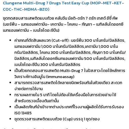
Clungene Multi-Drug 7 Drugs Test Easy Cup (MOP-MET-KET-
COC-THC-MDMA-BZO)
ชุดทดสอบสารเสพติดแบบถ้วย คลันจีน มัลติ-ดรัก 7 ดรัก เทสต์ อีซี่ คัพ
(มอร์ฟีน – เมทแอมเฟตามีน– เคตามีน – โคเคน – กัญชา – เมทิลลีนไดออกซี
เมทแอมเฟตามีน – เบนโซไดอะซีปีน)
ค่าเกณฑ์ตัดสินผลบวก (Cut-off) : มอร์ฟีน 300 นาโนกรัม/มิลลิลิตร,
เมทแอมเฟตามีน 1,000 นาโนกรัม/มิลลิลิตร,เคตามีน 1,000 นาโน
กรัม/มิลลิลิตร, โคเคน 300 นาโนกรัม/มิลลิลิตร, กัญชา 50 นาโนกรัม/
มิลลิลิตร,เมทิลลีนไดออกซีเมทแอมเฟตามีน 500 นาโนกรัม/มิลลิลิตร,
เบนโซไดอะซีปีน 300 นาโนกรัม/มิลลิลิตร
เป็นถ้วยทดสอบสารเสพติด Multi-Drug 7 ในปัสสาวะโดยใช้หลักการ
วิเคราะห์ทางอิมมูโน (immunoassay)
สามารถตรวจสารเสพติดได้หลายชนิดพร้อมกันในถ้วยเดียว สะดวก
ง่ายต่อการใช้งาน
ทราบผลภายใน 5 นาที โดยไม่ต้องใช้เครื่องมือในการช่วยอ่าน ใช้
สำหรับตรวจเบื้องต้นเท่านั้น
เป็นผลิตภัณฑ์นำเข้าจากต่างประเทศที่โรงงานผู้ผลิตได้รับการรับรอง
ISO 13485
ชุดตรวจสารเสพติดแบบถ้วย (Cup) บรรจุ 1 ชุด/ซอง