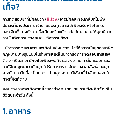
เท็จ?
การทดสอบยาที่มีผลบวก (
ฉี่ม่วง
) อาจมีผลสะท้อนกลับที่ไม่พึง
ประสงค์บางประการ เจ้านายของคุณอาจใช้เพื่อระงับหรือไล่คุณ
ออก อีกทั้งอาจทำลายชื่อเสียงหรือแม้กระทั่งขัดขวางไม่ให้คุณมีส่วน
ร่วมในกิจกรรมต่าง ๆ เช่น กิจกรรมกีฬา
แม้ว่าการทดสอบสารเสพติดในเชิงบวกจะบ่งชี้ถึงการมีอยู่ของยาผิด
กฎหมายบางรูปแบบในร่างกาย แต่ในบางครั้ง การทดสอบสารเสพ
ติดจากปัสสาวะ มักจะไม่เพียงพอที่จะแสดงว่าคน ๆ นั้นครอบครอง
ยาที่ผิดกฎหมาย เมื่อคุณได้รับการตรวจคัดกรอง ผลลัพธ์ของคุณ
อาจมีแนวโน้มที่จะเป็นบวก แม้ว่าคุณจะไม่ได้ใช้ยาที่กำลังทดสอบใน
ทางที่ผิดก็ตาม
ผลบวกลวงอาจเกิดจากสิ่งของต่าง ๆ มากมาย รวมถึงผลิตภัณฑ์ใน
ชีวิตประจำวัน ดังนี้
1. อาหาร