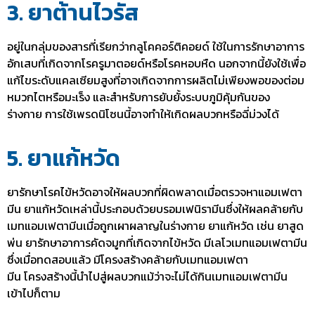
3. ยาต้านไวรัส
อยู่ในกลุ่มของสารที่เรียกว่ากลูโคคอร์ติคอยด์ ใช้ในการรักษาอาการ
อักเสบที่เกิดจากโรครูมาตอยด์หรือโรคหอบหืด นอกจากนี้ยังใช้เพื่อ
แก้ไขระดับแคลเซียมสูงที่อาจเกิดจากการผลิตไม่เพียงพอของต่อม
หมวกไตหรือมะเร็ง และสำหรับการยับยั้งระบบภูมิคุ้มกันของ
ร่างกาย การใช้เพรดนิโซนนี้อาจทำให้เกิดผลบวกหรือ
ฉี่ม่วง
ได้
5. ยาแก้หวัด
ยารักษาโรคไข้หวัดอาจให้ผลบวกที่ผิดพลาดเมื่อตรวจหาแอมเฟตา
มีน ยาแก้หวัดเหล่านี้ประกอบด้วยบรอมเฟนิรามีนซึ่งให้ผลคล้ายกับ
เมทแอมเฟตามีนเมื่อถูกเผาผลาญในร่างกาย ยาแก้หวัด เช่น ยาสูด
พ่น ยารักษาอาการคัดจมูกที่เกิดจากไข้หวัด มีเลโวเมทแอมเฟตามีน
ซึ่งเมื่อทดสอบแล้ว มีโครงสร้างคล้ายกับเมทแอมเฟตา
มีน โครงสร้างนี้นำไปสู่ผลบวกแม้ว่าจะไม่ได้กินเมทแอมเฟตามีน
เข้าไปก็ตาม