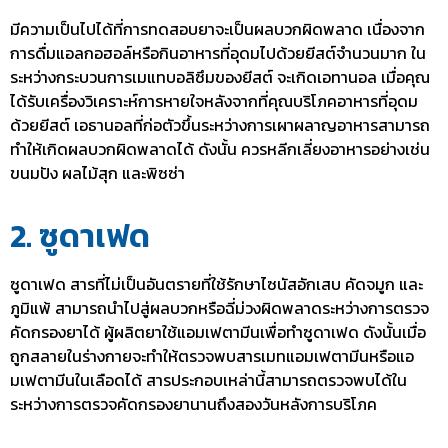
มีความเป็นไปได้ที่การทดสอบยาจะเป็นผลบวกผิดพลาด เนื่องจาก
การดื่มแอลกอฮอล์หรือกินอาหารที่อุดมไปด้วยยีสต์จำนวนมาก ใน
ระหว่างกระบวนการเมแทบอลิซึมของยีสต์ จะเกิดเอทานอล เมื่อคุณ
ได้รับเครื่องวิเคราะห์การหายใจหลังจากที่คุณบริโภคอาหารที่อุดม
ด้วยยีสต์ เอธานอลที่ก่อตัวขึ้นระหว่างการเผาผลาญอาหารสามารถ
ทำให้เกิดผลบวกผิดพลาดได้ ดังนั้น ควรหลีกเลี่ยงอาหารอย่างเช่น
ขนมปัง ผลไม้สุก และพิซซ่า
2. ซูดาเฟด
ซูดาเฟด สารที่ไม่เป็นอันตรายที่ใช้รักษาไซนัสอักเสบ คัดจมูก และ
ภูมิแพ้ สามารถนำไปสู่ผลบวกหรือ
ฉี่ม่วง
ผิดพลาดระหว่างการตรวจ
คัดกรองยาได้ ผู้ผลิตยาใช้แอมเฟตามีนเพื่อทำซูดาเฟด ดังนั้นเมื่อ
ถูกสลายในร่างกายจะทำให้ตรวจพบสารเมทแอมเฟตามีนหรือแอ
มเฟตามีนในเลือดได้ สารประกอบเหล่านี้สามารถตรวจพบได้ใน
ระหว่างการตรวจคัดกรองยานานถึงสองวันหลังการบริโภค