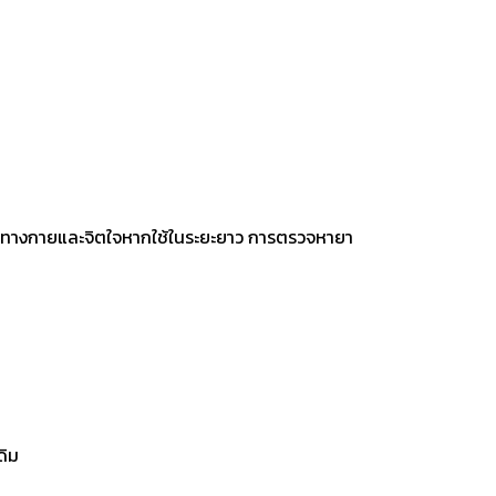
ม
งพิงทางกายและจิตใจหากใช้ในระยะยาว การตรวจหายา
ดิม