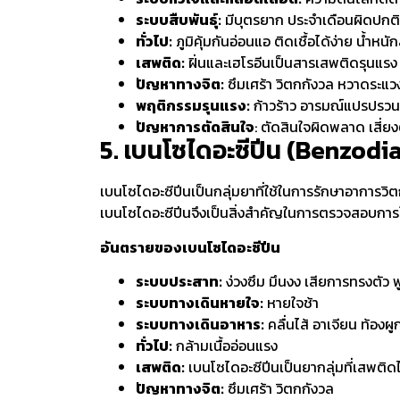
ระบบสืบพันธุ์:
มีบุตรยาก ประจำเดือนผิดปกติ
ทั่วไป:
ภูมิคุ้มกันอ่อนแอ ติดเชื้อได้ง่าย น้ำหน
เสพติด:
ฝิ่นและเฮโรอีนเป็นสารเสพติดรุนแรง ผู
ปัญหาทางจิต:
ซึมเศร้า วิตกกังวล หวาดระแว
พฤติกรรมรุนแรง:
ก้าวร้าว อารมณ์แปรปรวน
ปัญหาการตัดสินใจ
: ตัดสินใจผิดพลาด เสี่ย
5. เบนโซไดอะซีปีน (Benzodi
เบนโซไดอะซีปีนเป็นกลุ่มยาที่ใช้ในการรักษาอาการว
เบนโซไดอะซีปีนจึงเป็นสิ่งสำคัญในการตรวจสอบกา
อันตรายของเบนโซไดอะซีปีน
ระบบประสาท:
ง่วงซึม มึนงง เสียการทรงตัว 
ระบบทางเดินหายใจ:
หายใจช้า
ระบบทางเดินอาหาร:
คลื่นไส้ อาเจียน ท้องผู
ทั่วไป:
กล้ามเนื้ออ่อนแรง
เสพติด:
เบนโซไดอะซีปีนเป็นยากลุ่มที่เสพติดได
ปัญหาทางจิต:
ซึมเศร้า วิตกกังวล