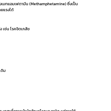
วมถึงเมทแอมเฟตามีน (Methamphetamine) ซึ่งเป็น
ายแรงได้
ง เช่น โรคจิตเภสัช
เดิม