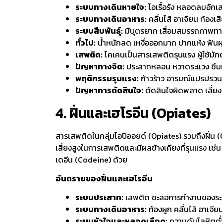
ระบบทางเดินหายใจ:
ไอเรื้อรัง หลอดลมอัก
ระบบทางเดินอาหาร:
คลื่นไส้ อาเจียน ท้องเส
ระบบสืบพันธุ์:
มีบุตรยาก เสื่อมสมรรถภาพท
ทั่วไป:
น้ำหนักลด เหงื่อออกมาก ปากแห้ง ฟันผุ 
เสพติด:
โคเคนเป็นสารเสพติดรุนแรง ผู้ใช้มักต
ปัญหาทางจิต:
ประสาทหลอน หวาดระแวง ซึมเศ
พฤติกรรมรุนแรง:
ก้าวร้าว อารมณ์แปรปรวน
ปัญหาการตัดสินใจ:
ตัดสินใจผิดพลาด เสี่ย
4. ฝิ่นและเฮโรอีน (Opiates)
สารเสพติดในกลุ่มโอปิออยด์ (Opiates) รวมถึงฝิ่น (
เสี่ยงสูงในการเสพติดและมีผลข้างเคียงที่รุนแรง เ
เดอีน (Codeine) ด้วย
อันตรายของฝิ่นและเฮโรอีน
ระบบประสาท:
เสพติด ชะลอการทำงานของระบบ
ระบบทางเดินอาหาร:
ท้องผูก คลื่นไส้ อาเจีย
ระบบหัวใจและหลอดเลือด:
ความดันโลหิตต่ำ