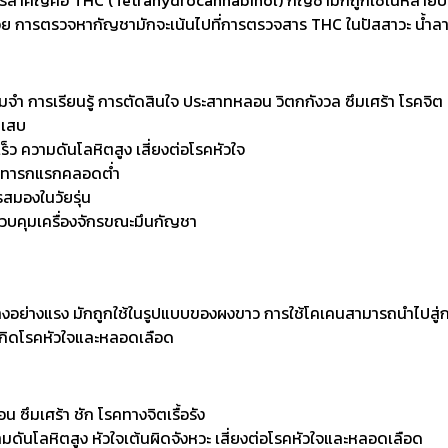
ีสารสำคัญคือ THC (Tetrahydrocannabinol) กัญชามักถูกใช้ในหลายป
อย การตรวจหากัญชามักจะเน้นไปที่การตรวจสาร THC ในปัสสาวะ น้ำลา
ำ การเรียนรู้ การตัดสินใจ ประสาทหลอน วิตกกังวล ซึมเศร้า โรคจิต
กเสบ
เร็ว ความดันโลหิตสูง เสี่ยงต่อโรคหัวใจ
ัวทารกแรกคลอดต่ำ
มองในวัยรุ่น
อควบคุมเครื่องจักรขณะมึนกัญชา
างอย่างแรง มักถูกใช้ในรูปแบบของผงขาว การใช้โคเคนสามารถนำไปสู่กา
ารเกิดโรคหัวใจและหลอดเลือด
ซึมเศร้า ชัก โรคทางจิตเรื้อรัง
ามดันโลหิตสูง หัวใจเต้นผิดจังหวะ เสี่ยงต่อโรคหัวใจและหลอดเลือด