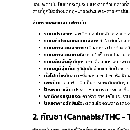
แอมเฟตามีนเป็นยากระตุ้นระบบประสาทส่วนกลางที่สาม
สารที่ถูกใช้อย่างผิดกฎหมายอย่างแพร่หลาย การใช
อันตรายของแอมเฟตามีน
ระบบประสาท:
เสพติด นอนไม่หลับ กระวนกระวา
ระบบหัวใจและหลอดเลือด:
หัวใจเต้นเร็ว คว
ระบบทางเดินอาหาร:
เบื่ออาหาร ปวดท้อง คลื่
ระบบทางเดินหายใจ:
หายใจเร็ว หายใจลำบาก
ระบบสืบพันธุ์:
มีบุตรยาก เสื่อมสมรรถภาพท
ระบบภูมิคุ้มกัน:
ภูมิคุ้มกันอ่อนแอ ล้มป่วยง่าย
ทั่วไป:
น้ำหนักลด เหงื่อออกมาก ปากแห้ง ฟันผุ 
เสพติด:
แอมเฟตามีนเป็นสารเสพติดชนิดรุนแรง ผ
ปัญหาทางจิต:
ประสาทหลอน หวาดระแวง ซึมเศ
พฤติกรรมรุนแรง:
ก้าวร้าว อารมณ์แปรปรวน
ปัญหาการตัดสินใจ:
ตัดสินใจผิดพลาด เสี่ย
2. กัญชา (Cannabis/THC -