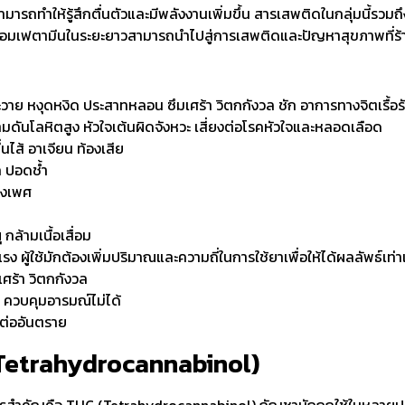
ารถทำให้รู้สึกตื่นตัวและมีพลังงานเพิ่มขึ้น สารเสพติดในกลุ่มนี้ร
้แอมเฟตามีนในระยะยาวสามารถนำไปสู่การเสพติดและปัญหาสุขภาพที่ร้
ย หงุดหงิด ประสาทหลอน ซึมเศร้า วิตกกังวล ชัก อาการทางจิตเรื้อรั
ามดันโลหิตสูง หัวใจเต้นผิดจังหวะ เสี่ยงต่อโรคหัวใจและหลอดเลือด
นไส้ อาเจียน ท้องเสีย
 ปอดช้ำ
างเพศ
กล้ามเนื้อเสื่อม
ู้ใช้มักต้องเพิ่มปริมาณและความถี่ในการใช้ยาเพื่อให้ได้ผลลัพธ์เท่า
ร้า วิตกกังวล
 ควบคุมอารมณ์ไม่ได้
งต่ออันตราย
 Tetrahydrocannabinol)