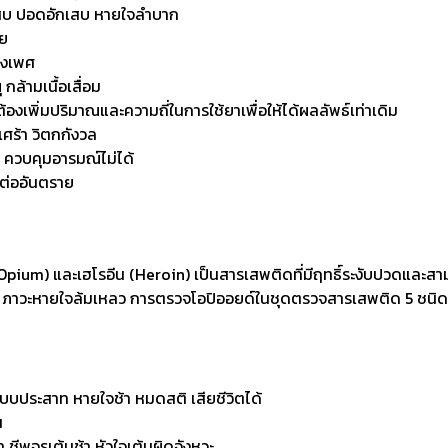
เสบ ปอดอักเสบ หายใจลำบาก
ีย
างเพศ
กล้ามเนื้อเสื่อม
้องเพิ่มปริมาณและความถี่ในการใช้ยาเพื่อให้ได้ผลลัพธ์เท่าเดิม
ร้า วิตกกังวล
 ควบคุมอารมณ์ไม่ได้
งต่ออันตราย
Opium) และเฮโรอีน (Heroin) เป็นสารเสพติดที่มีฤทธิ์ระงับปวดและสาม
ช่น ภาวะหายใจล้มเหลว การตรวจโอปิออยด์ใน
ชุดตรวจสารเสพติด 5 ชนิด
ประสาท หายใจช้า หมดสติ เสียชีวิตได้
น
 ชีพจรเต้นช้า หัวใจเต้นผิดจังหวะ