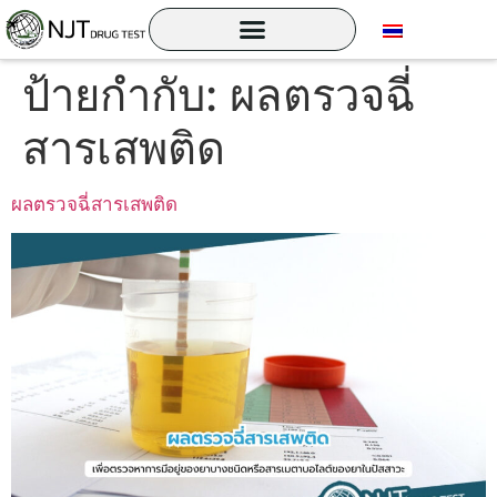
ป้ายกำกับ:
ผลตรวจฉี่
สารเสพติด
ผลตรวจฉี่สารเสพติด