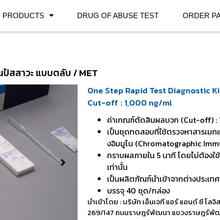
PRODUCTS
DRUG OF ABUSE TEST
ORDER P
ปัสสาวะ แบบตลับ / MET
One Step Rapid Test Diagnostic K
Cut-off : 1,000 ng/ml
ค่าเกณฑ์ตัดสินผลบวก (Cut-off) : 
เป็นชุดทดสอบที่ใช้ตรวจหาสารเมทแ
งอิมมูโน (Chromatographic Im
ทราบผลภายใน 5 นาที โดยไม่ต้องใช้เ
เท่านั้น
เป็นผลิตภัณฑ์นำเข้าจากต่างประเทศท
บรรจุ 40 ชุด/กล่อง
นำเข้าโดย : บริษัท เอ็นเจที แอร์ แอนด์ ซี โลจิ
269/147 ถนนราษฎร์พัฒนา แขวงราษฎร์พัฒ