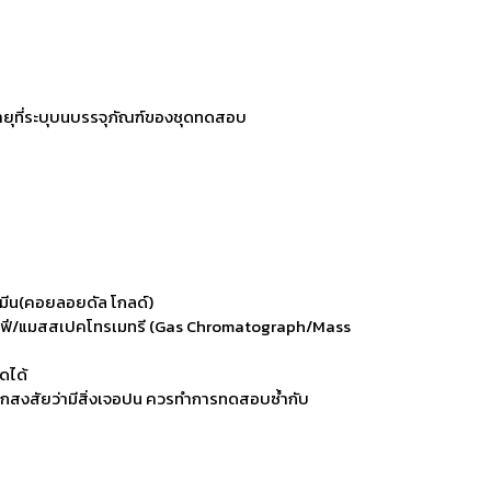
ายุที่ระบุบนบรรจุภัณฑ์ของชุดทดสอบ
มีน(คอยลอยดัล โกลด์)
รมาโทรกราฟี/แมสสเปคโทรเมทรี (Gas Chromatograph/Mass
ดได้
หากสงสัยว่ามีสิ่งเจอปน ควรทำการทดสอบซ้ำกับ