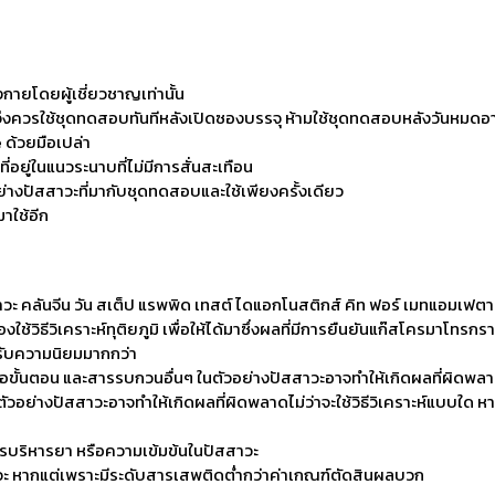
กายโดยผู้เชี่ยวชาญเท่านั้น
ึงควรใช้ชุดทดสอบทันทีหลังเปิดซองบรรจุ ห้ามใช้ชุดทดสอบหลังวันหมดอ
ด้วยมือเปล่า
ู่ในแนวระนาบที่ไม่มีการสั่นสะเทือน
างปัสสาวะที่มากับชุดทดสอบและใช้เพียงครั้งเดียว
มาใช้อีก
คลันจีน วัน สเต็ป แรพพิด เทสต์ ไดแอกโนสติกส์ คิท ฟอร์ เมทแอมเฟตา
 ต้องใช้วิธีวิเคราะห์ทุติยภูมิ เพื่อให้ได้มาซึ่งผลที่มีการยืนยันแก๊สโค
้รับความนิยมมากกว่า
อขั้นตอน และสารรบกวนอื่นๆ ในตัวอย่างปัสสาวะอาจทำให้เกิดผลที่ผิดพลา
อย่างปัสสาวะอาจทำให้เกิดผลที่ผิดพลาดไม่ว่าจะใช้วิธีวิเคราะห์แบบใด 
ารบริหารยา หรือความเข้มข้นในปัสสาวะ
าวะ หากแต่เพราะมีระดับสารเสพติดต่ำกว่าค่าเกณฑ์ตัดสินผลบวก