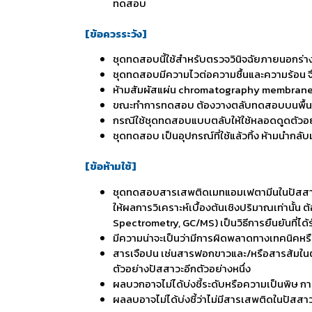
ทดสอบ
[ข้อควรระวัง]
ชุดทดสอบนี้ใช้สำหรับตรวจวินิจฉัยภายนอกร่าง
ชุดทดสอบมีความไวต่อความชื้นและความร้อน จ
ห้ามสัมผัสแผ่น chromatography membrane 
ขณะทำการทดสอบ ต้องวางตลับทดสอบบนพื้นที่อย
กรณีใช้ชุดทดสอบแบบตลับให้ใช้หลอดดูดตัวอย่
ชุดทดสอบ เป็นอุปกรณ์ที่ใช้แล้วทิ้ง ห้ามนำกลับ
[ข้อห้ามใช้]
ชุดทดสอบสารเสพติดเมทแอมเฟตามีนในปัสสาวะ 
ให้ผลการวิเคราะห์เบื้องต้นเชิงปริมาณเท่านั้น
Spectrometry, GC/MS) เป็นวิธีการยืนยันที่ได
มีความน่าจะเป็นว่ามีการผิดพลาดทางเทคนิคหรื
สารเจือปน เช่นสารฟอกขาวและ/หรือสารส้มในตัว
ตัวอย่างปัสสาวะอีกตัวอย่างหนึ่ง
ผลบวกอาจไม่ได้บ่งชี้ระดับหรือความเป็นพิษ ก
ผลลบอาจไม่ได้บ่งชี้ว่าไม่มีสารเสพติดในปัสส