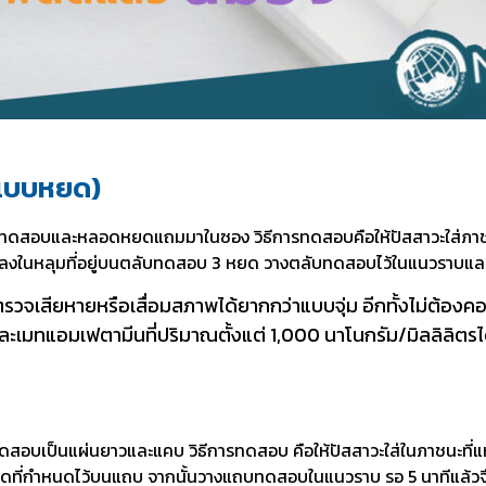
แบบหยด)
อบและหลอดหยดแถมมาในซอง วิธีการทดสอบคือให้ปัสสาวะใส่ภาชนะท
งในหลุมที่อยู่บนตลับทดสอบ 3 หยด วางตลับทดสอบไว้ในแนวราบและร
ตรวจเสียหายหรือเสื่อมสภาพได้
ยากกว่าแบบจุ่ม อีกทั้งไม่ต้องค
ละเมทแอมเฟตามีนที่ปริมาณตั้
งแต่
1,000
นาโนกรัม/มิลลิลิตรไ
อบเป็นแผ่นยาวและแคบ วิธีการทดสอบ คือให้ปัสสาวะใส่ในภาชนะที่แ
ลยขีดที่กำหนดไว้บนแถบ จากนั้นวางแถบทดสอบในแนวราบ รอ 5 นาทีแล้วจ